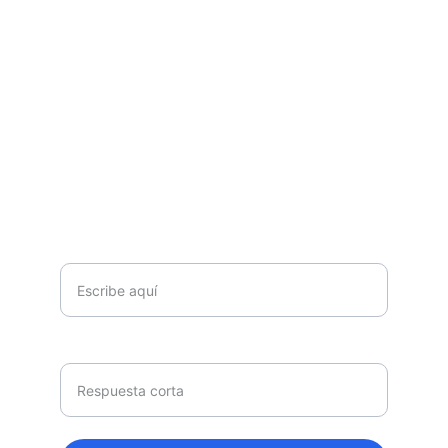
The Future Place CR
CONTACT
info@thefutureplacecr.com
+506 6397-1710.
RECIBE NUESTRAS ACTUALIZACIONES 
Tu nombre*
Correo Electrónico *